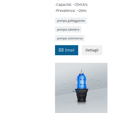
-Capacità: ~25m3/s;
-Prevalenza: ~26m;
pompa galleggiante
pompa tubolare
pompa sommersa

Email
Dettagli