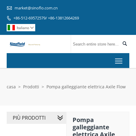

market@sinoflo.com.cn
+86-512-69572579/ +86-13812664269

Italiano


Toggl
casa
>
Prodotti
>
Pompa galleggiante elettrica Axile Flow
PIÙ PRODOTTI
Pompa
galleggiante
elettrica Axile