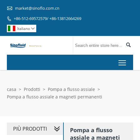

market@sinoflo.com.cn
+86-512-69572579/ +86-13812664269

Italiano


Toggl
casa
>
Prodotti
>
Pompa a flusso assiale
>
Pompa a flusso assiale a magneti permanenti
PIÙ PRODOTTI
Pompa a flusso
assiale a magneti